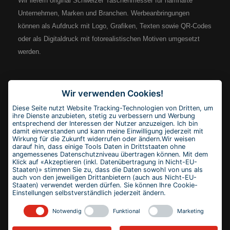
Wir liefern original Schweizer Taschenmesser für namhafte
Unternehmen, Marken und Branchen. Werbeanbringungen
können als Aufdruck mit Logo, Grafiken, Texten sowie QR-Codes
oder als Digitaldruck mit fotorealistischen Motiven umgesetzt
werden.
Wirksam werben
Wir verwenden Cookies!
Bei uns erhalten Sie Markenqualität aus dem Hause Victorinox.
Diese Seite nutzt Website Tracking-Technologien von Dritten, um
Wir helfen bei Ihrer individuellen Werbeanbringung und bieten
ihre Dienste anzubieten, stetig zu verbessern und Werbung
entsprechend der Interessen der Nutzer anzuzeigen. Ich bin
unschlagbare Preise.
damit einverstanden und kann meine Einwilligung jederzeit mit
Wirkung für die Zukunft widerrufen oder ändern.Wir weisen
darauf hin, dass einige Tools Daten in Drittstaaten ohne
angemessenes Datenschutzniveau übertragen können. Mit dem
Kundeninformation
Klick auf «Akzeptieren (inkl. Datenübertragung in Nicht-EU-
Staaten)» stimmen Sie zu, dass die Daten sowohl von uns als
auch von den jeweiligen Drittanbietern (auch aus Nicht-EU-
Wir verkaufen nur an Geschäftskunden.
Staaten) verwendet werden dürfen. Sie können Ihre Cookie-
Nachweise gerne über Umsatzsteuer-Identifikationsnummer (Ust-
Einstellungen selbstverständlich jederzeit ändern.
Id).
Notwendig
Funktional
Marketing